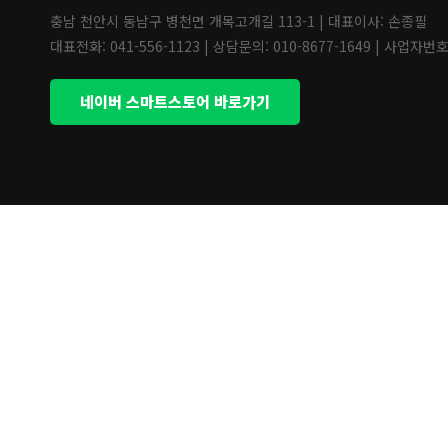
충남 천안시 동남구 병천면 개목고개길 113-1 | 대표이사: 손종필
대표전화: 041-556-1123 | 상담문의: 010-8677-1649 | 사업자번호:
네이버 스마트스토어 바로가기