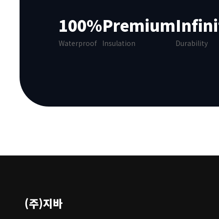
100%
Premium
Infin
Waterproof
Insulation
Durability
(주)지바