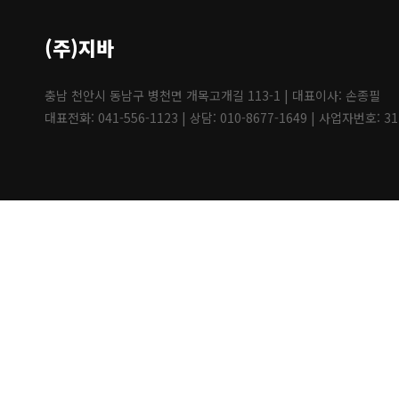
(주)지바
충남 천안시 동남구 병천면 개목고개길 113-1 | 대표이사: 손종필
대표전화: 041-556-1123 | 상담: 010-8677-1649 | 사업자번호: 31